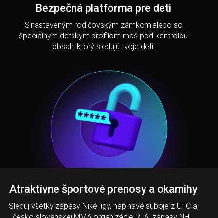
Bezpečná platforma pre deti
S nastaveným rodičovským zámkom alebo so
špeciálnym detským profilom máš pod kontrolou
obsah, ktorý sledujú tvoje deti.
Atraktívne športové prenosy a okamihy
Sleduj všetky zápasy Niké ligy, napínavé súboje z UFC aj
česko-slovenskej MMA organizácie RFA, zápasy NHL,