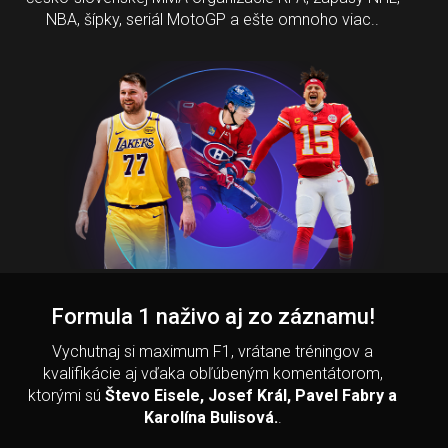
NBA, šípky, seriál MotoGP a ešte omnoho viac..
Formula 1 naživo aj zo záznamu!
Vychutnaj si maximum F1, vrátane tréningov a
kvalifikácie aj vďaka obľúbeným komentátorom,
ktorými sú
Števo Eisele, Josef Král, Pavel Fabry a
Karolína Bulisová.
.