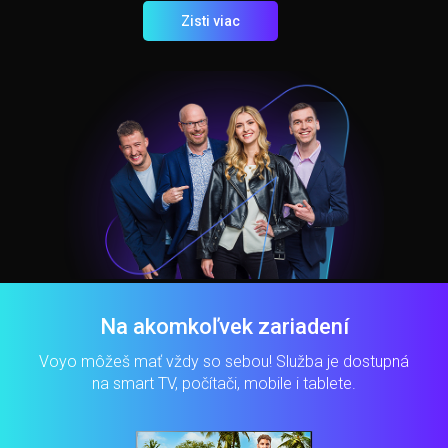
Zisti viac
Na akomkoľvek zariadení
Voyo môžeš mať vždy so sebou! Služba je dostupná
na smart TV, počítači, mobile i tablete.