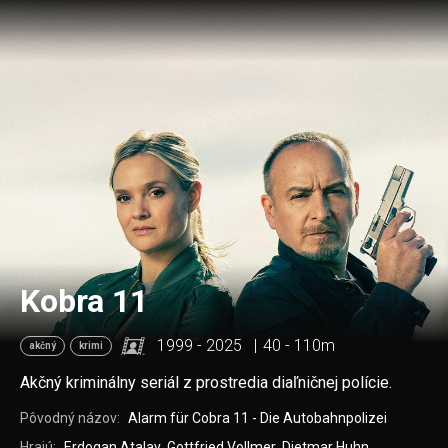
Kobra 11
1999 - 2025
40 - 110m
akčný
krimi
Akčný kriminálny seriál z prostredia diaľničnej polície.
Pôvodný názov:
Alarm für Cobra 11 - Die Autobahnpolizei
Hrajú:
Erdogan Atalay
,
Gottfried Vollmer
,
Dietmar Huhn
,