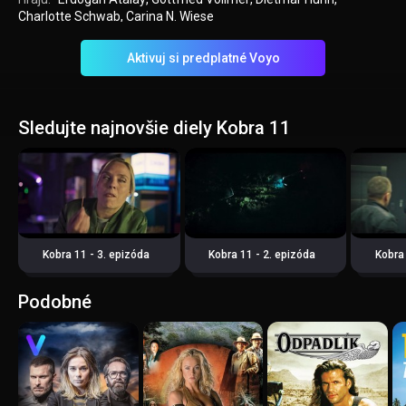
Charlotte Schwab
,
Carina N. Wiese
Aktivuj si predplatné Voyo
Sledujte najnovšie diely Kobra 11
Kobra 11 - 3. epizóda
Kobra 11 - 2. epizóda
Kobra 
Podobné