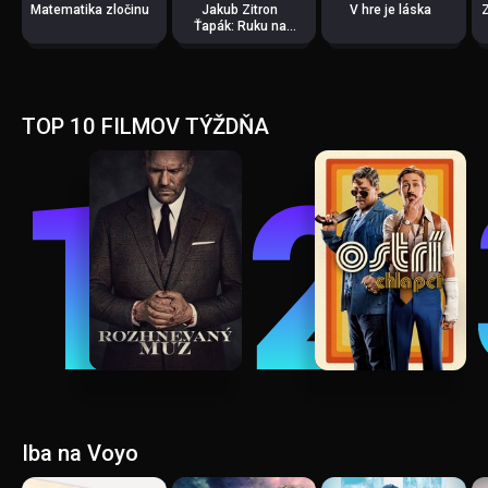
Matematika zločinu
Jakub Zitron
V hre je láska
Ťapák: Ruku na
srdce
TOP 10 FILMOV TÝŽDŇA
Iba na Voyo